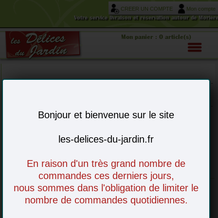
CREER UN COMPTE
Mon compte
Votre service livraison et réservation autour de Morièr
Mon panier : 0 article(s)
-
Choisissez vos articles en ligne - à venir
retirer en magasin ou livré chez vous
Bonjour et bienvenue sur le site
les-delices-du-jardin.fr
En raison d'un très grand nombre de
Fromages
commandes ces derniers jours,
nous sommes dans l'obligation de limiter le
nombre de commandes quotidiennes.