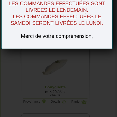
LES COMMANDES EFFECTUÉES SONT
LIVRÉES LE LENDEMAIN.
LES COMMANDES EFFECTUÉES LE
Pérail du Larzac
SAMEDI SERONT LIVRÉES LE LUNDI.
prix : 3,90 €
Brebis
Merci de votre compréhension,
Provenance
Détails
Panier
Bouyguette
prix : 5,50 €
chèvre
Provenance
Détails
Panier