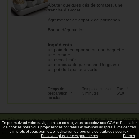
Ajouter quelques dés de tomates, une
tranche d’avocat.
Agrémenter de copaux de parmesan.
Bonne dégustation
Ingrédients
:
un pain de campagne ou une baguette
une tomate
un avocat mûr
un morceau de parmesan Reggiano
un pot de tapenade verte
Temps de
Temps de cuisson :
Facilité :
préparation : 7
5 minutes
6/10
minutes
Les Délices du jardin
- 23, place de la Liberté -
84310 MORIERES LES AVIGNON
En poursuivant votre navigation sur ce site, vous acceptez nos CGV et l'utilisation
- Tél.
04 90 33 38 64
de cookies pour vous proposer des contenus et services adaptés à vos centres
d'intérêts et vous permettre l'utilisation de boutons de partages sociaux.
Mentions légales
Conditions générales de vente
rhinoferos © 2026
Ouvert du
En savoir plus sur ces paramètres
Fermer