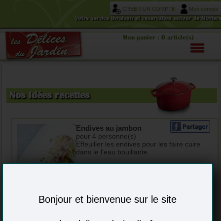
CREER UN COMPTE
Mon compte
Votre service livraison et réservation autour de Morièr
Mon panier : 0 article(s)
-
Nos idées recettes
Endives au jambon
pour 4 personne(s)
Effeuiller les endives pour les faire cuire
dans le l'eau bouillante.
Quand elles sont cuites les laisser
égoutter.
Bonjour et bienvenue sur le site
Faire fondre dans une casserole, une
noisette de beurre, y ajouter l'ail écrasé,