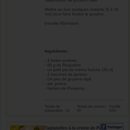
Saupoudrer de gruyère râpé.
Mettre au four quelques instants (5 à 10
mn) pour faire fondre le gruyère.
(recette Marmiton)
Ingrédients
:
- 4 belles endives
- 80 g de Roquefort
- un petit pot de crème fraîche (20 cl)
- 2 tranches de jambon
- Un peu de gruyère râpé
- sel, poivre
- herbes de Provence...
Temps de
Temps de cuisson :
Facilité :
préparation : 10
45
0/10
Tagliatelles à la crème de Poireaux