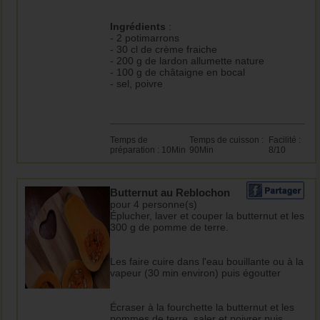
Ingrédients
:
- 2 potimarrons
- 30 cl de crème fraiche
- 200 g de lardon allumette nature
- 100 g de châtaigne en bocal
- sel, poivre
Temps de
Temps de cuisson :
Facilité :
préparation : 10Min
90Min
8/10
Butternut au Reblochon
pour 4 personne(s)
Éplucher, laver et couper la butternut et les
300 g de pomme de terre.
Les faire cuire dans l'eau bouillante ou à la
vapeur (30 min environ) puis égoutter
Écraser à la fourchette la butternut et les
pommes de terre, saler et poivrer puis