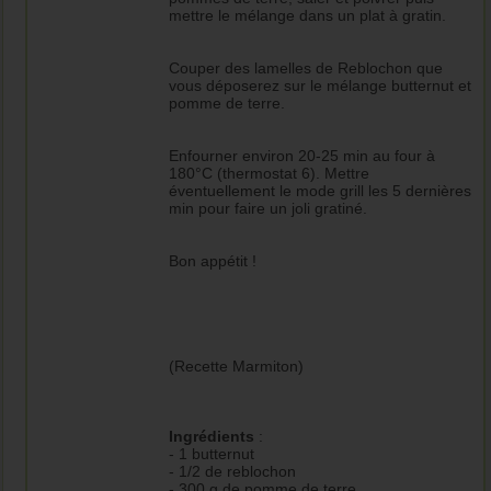
mettre le mélange dans un plat à gratin.
Couper des lamelles de Reblochon que
vous déposerez sur le mélange butternut et
pomme de terre.
Enfourner environ 20-25 min au four à
180°C (thermostat 6). Mettre
éventuellement le mode grill les 5 dernières
min pour faire un joli gratiné.
Bon appétit !
(Recette Marmiton)
Ingrédients
:
- 1 butternut
- 1/2 de reblochon
- 300 g de pomme de terre