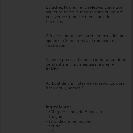
Épluchez l'oignon et ciselez-le. Dans une
sauteuse faites-le revenir dans du beurre
puis versez la moitié des choux de
Bruxelles.
A l'aide d'un presse purée, écrasez-les puis
ajoutez la 2ème moitié et renouvelez
l'opération.
Salez et poivrez, faites chauffer à feu doux
pendant 2 min puis ajoutez la crème
fraîche.
Au bout de 3 minutes de cuisson, toujours
à feu doux, servez !
Ingrédients
:
- 500 g de choux de Bruxelles
- 1 oignon
- 10 cl de crème fraîche
- beurre
- sel