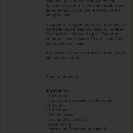
sulfurisé, puis étaler les légumes par-
dessus et tasser à l'aide d'une cuillère ou
autre,de façon à ce que le dessus soit à
peu près plat.
Saupoudrer un peu partout de parmesan et
mettre la pâte brisée par-dessus. Rentrer
les bords à l'intérieur du plat. Piquer et
enfourner pour environ 30 mn, jusqu'à ce
que la pâte soit cuite.
A la sortie du four, retourner la tarte sur un
plat et servir chaud.
Recette Marmiton
Ingrédients
:
- 1 courgette
- 3 poivrons de couleurs différentes
- 1 oignon
- 2 tomates
- 1/2 aubergine
- un peu d'huile d'olive
- sel et poivre
- herbes de Provence (facultatif)