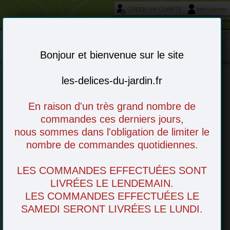
CREER UN COMPTE
Mon compte
Votre service livraison et réservation autour de Morièr
Mon panier : 0 article(s)
-
Bonjour et bienvenue sur le site
les-delices-du-jardin.fr
Mentions légales
Siège social et propriété du site, Editeur:
En raison d'un très grand nombre de
LES DELICES DU JARDIN
commandes ces derniers jours,
23 PLACE DE LA LIBERTÉ
nous sommes dans l'obligation de limiter le
84310 MORIERES LES AVIGNON
nombre de commandes quotidiennes.
Tél. 04 90 33 38 64
LES COMMANDES EFFECTUÉES SONT
Hébergement :
LIVRÉES LE LENDEMAIN.
1&1 Internet SARL
LES COMMANDES EFFECTUÉES LE
7, place de la Gare
SAMEDI SERONT LIVRÉES LE LUNDI.
BP 70109