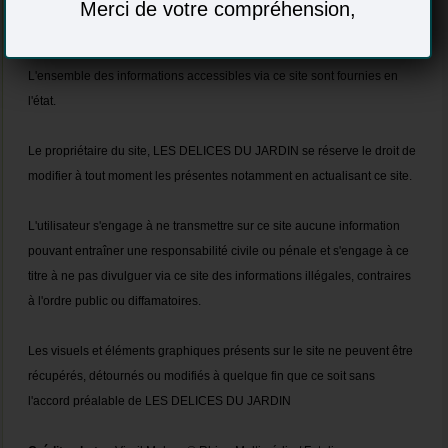
57201 Sarreguemines Cedex
Merci de votre compréhension,
Responsabilité :
L'ensemble des informations accessibles via ce site sont fournies en
l'état.
Le propriétaire du site, LES DELICES DU JARDIN se réserve le droit de
modifier à tout moment les présentes notamment en actualisant ce site.
L'utilisateur s'engage à ne transmettre sur ce site aucune information
pouvant entraîner une responsabilité civile ou pénale et s'engage à ce
titre à ne pas divulguer via ce site des informations illégales, contraires
à l'ordre public ou diffamatoires.
Les visuels et éléments graphiques présents sur le site ne peuvent être
récupérés, détournés ou modifiés à quelque fin que ce soit sans
l'accord préalable de LES DELICES DU JARDIN