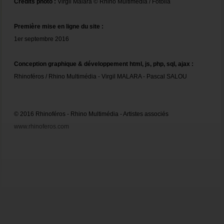
Crédits photo :
Virgil Malara © Rhino Multimédia / Fotolia
Première mise en ligne du site :
1er septembre 2016
Conception graphique & développement html, js, php, sql, ajax :
Rhinoféros / Rhino Multimédia - Virgil MALARA - Pascal SALOU
© 2016 Rhinoféros - Rhino Multimédia - Artistes associés
www.rhinoferos.com