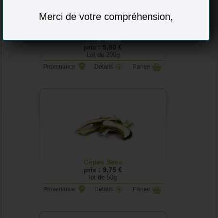
Merci de votre compréhension,
Amandes
prix : 5,80 €
Lot de 200g
Provenance
Détails
Panier
Cèpes Secs
prix : 9,75 €
lot de 50g
Provenance
Détails
Panier