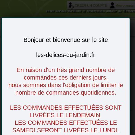
CREER UN COMPTE
Mon compte
Votre service livraison et réservation autour de Morièr
Mon panier : 0 article(s)
-
Bonjour et bienvenue sur le site
les-delices-du-jardin.fr
Choisissez vos articles en ligne - à venir
retirer en magasin ou livré chez vous
En raison d'un très grand nombre de
commandes ces derniers jours,
nous sommes dans l'obligation de limiter le
nombre de commandes quotidiennes.
Fruits Secs
LES COMMANDES EFFECTUÉES SONT
LIVRÉES LE LENDEMAIN.
LES COMMANDES EFFECTUÉES LE
SAMEDI SERONT LIVRÉES LE LUNDI.