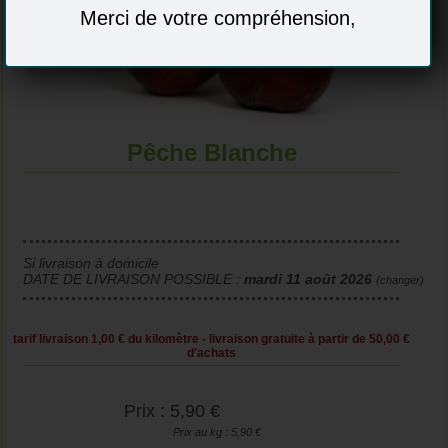
Merci de votre compréhension,
Pêche Blanche
Si livraison à domicile
DATE DE LIVRAISON POSSIBLE :
mardi 11 août 2026
(changer)
tarif livraison 1,00 € du kilomètre - livraison gratuite à partir de 50,00 €
d'achats
Prix : 5,90 €
Prix au kg : 5,90 €