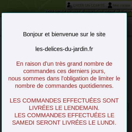
CREER UN COMPTE
Mon compte
Votre service livraison et réservation autour de Morièr
Mon panier : 0 article(s)
-
Bonjour et bienvenue sur le site
les-delices-du-jardin.fr
Choisissez vos articles en ligne - à venir
retirer en magasin ou livré chez vous
En raison d'un très grand nombre de
commandes ces derniers jours,
nous sommes dans l'obligation de limiter le
nombre de commandes quotidiennes.
LES COMMANDES EFFECTUÉES SONT
Pêche Blanche
LIVRÉES LE LENDEMAIN.
LES COMMANDES EFFECTUÉES LE
SAMEDI SERONT LIVRÉES LE LUNDI.