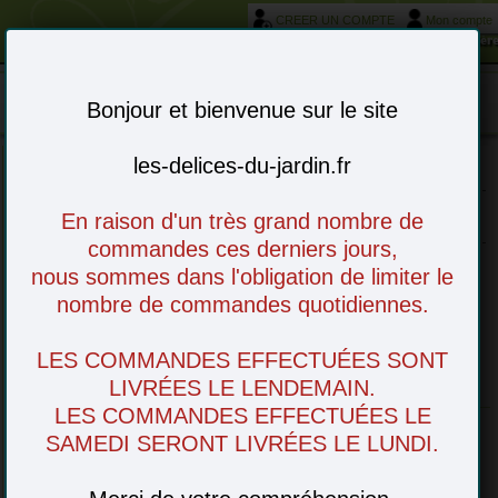
CREER UN COMPTE
Mon compte
Votre service livraison et réservation autour de Morièr
Mon panier : 0 article(s)
-
Bonjour et bienvenue sur le site
les-delices-du-jardin.fr
Choisissez vos articles en ligne - à venir
En raison d'un très grand nombre de
retirer en magasin ou livré chez vous
commandes ces derniers jours,
nous sommes dans l'obligation de limiter le
nombre de commandes quotidiennes.
Raynaud de Pernes (France)
LES COMMANDES EFFECTUÉES SONT
LIVRÉES LE LENDEMAIN.
Notre producteur
LES COMMANDES EFFECTUÉES LE
SAMEDI SERONT LIVRÉES LE LUNDI.