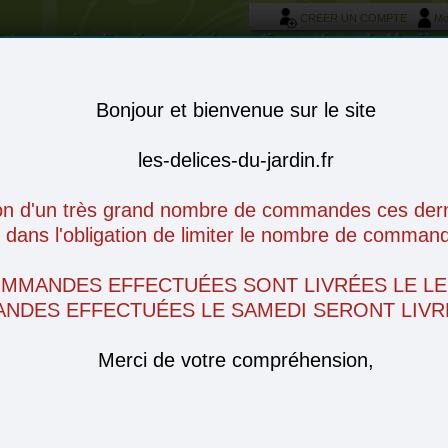
CREER UN COMPTE
Mo
otre service livraison et réservation autour de Morièr
Bonjour et bienvenue sur le site
les-delices-du-jardin.fr
on d'un très grand nombre de commandes ces derni
ans l'obligation de limiter le nombre de command
OMMANDES EFFECTUÉES SONT LIVRÉES LE LE
NDES EFFECTUÉES LE SAMEDI SERONT LIVRÉ
Merci de votre compréhension,
omages
Charcuterie
Produits frais
Conserves
Epiceri