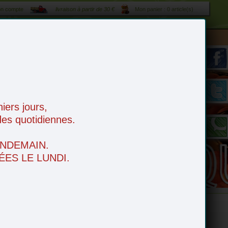
n compte
livraison à partir de 30 €
Mon panier : 0 article(s)
es
tarif livraison 1 € / kilomètre - livraison gratuite à partir de 50 €
ers jours,
es quotidiennes.
NDEMAIN.
ES LE LUNDI.
e
Boissons
Idées apéro
Fruits Secs
Espace Bio