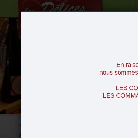
V
Le Magasin
Les recettes
Le service livraison
En rais
Nos actualités
nous sommes d
Nos producteurs
Zones de livraison
LES C
Contactez-nous
LES COMMA
Le produit du mois
Accueil
Noël
Fruits
Légumes
Fr