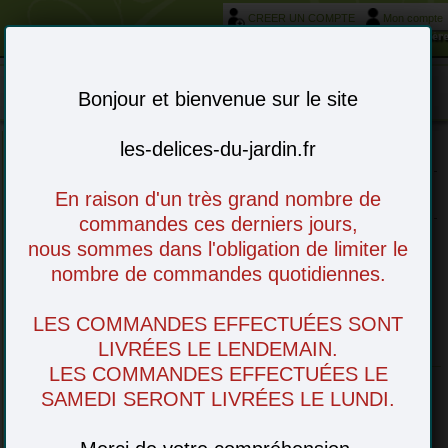
CREER UN COMPTE
Mon compte
Votre service livraison et réservation autour de Morièr
Mon panier : 0 article(s)
-
Bonjour et bienvenue sur le site
les-delices-du-jardin.fr
Choisissez vos articles en ligne - à venir
En raison d'un très grand nombre de
retirer en magasin ou livré chez vous
commandes ces derniers jours,
nous sommes dans l'obligation de limiter le
nombre de commandes quotidiennes.
Areilladou, Ardèche (France)
LES COMMANDES EFFECTUÉES SONT
LIVRÉES LE LENDEMAIN.
Notre producteur
LES COMMANDES EFFECTUÉES LE
SAMEDI SERONT LIVRÉES LE LUNDI.