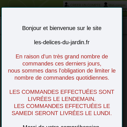
CREER UN COMPTE
Mon compte
Votre service livraison et réservation autour de Morièr
Mon panier : 0 article(s)
-
Bonjour et bienvenue sur le site
les-delices-du-jardin.fr
Choisissez vos articles en ligne - à venir
En raison d'un très grand nombre de
retirer en magasin ou livré chez vous
commandes ces derniers jours,
nous sommes dans l'obligation de limiter le
nombre de commandes quotidiennes.
HOLLANDE - , ( )
LES COMMANDES EFFECTUÉES SONT
LIVRÉES LE LENDEMAIN.
Notre producteur
LES COMMANDES EFFECTUÉES LE
SAMEDI SERONT LIVRÉES LE LUNDI.