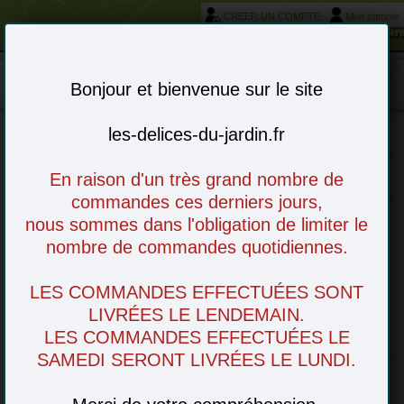
CREER UN COMPTE
Mon compte
Votre service livraison et réservation autour de Morièr
Mon panier : 0 article(s)
-
Bonjour et bienvenue sur le site
les-delices-du-jardin.fr
Choisissez vos articles en ligne - à venir
En raison d'un très grand nombre de
retirer en magasin ou livré chez vous
commandes ces derniers jours,
nous sommes dans l'obligation de limiter le
nombre de commandes quotidiennes.
Fromagerie le Ventoux - Vedène,
LES COMMANDES EFFECTUÉES SONT
LIVRÉES LE LENDEMAIN.
Notre producteur
Vaucluse (France)
LES COMMANDES EFFECTUÉES LE
SAMEDI SERONT LIVRÉES LE LUNDI.