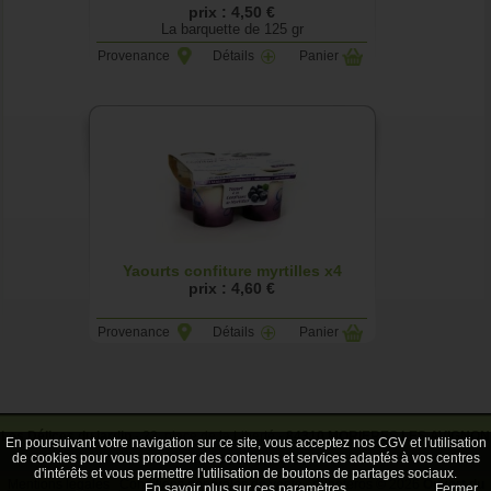
prix : 4,50 €
La barquette de 125 gr
Provenance
Détails
Panier
Yaourts confiture myrtilles x4
prix : 4,60 €
Provenance
Détails
Panier
Les Délices du jardin
- 23, place de la Liberté -
84310 MORIERES LES AVIGNON
En poursuivant votre navigation sur ce site, vous acceptez nos CGV et l'utilisation
de cookies pour vous proposer des contenus et services adaptés à vos centres
- Tél.
04 90 33 38 64
d'intérêts et vous permettre l'utilisation de boutons de partages sociaux.
Mentions légales
Conditions générales de vente
rhinoferos © 2026
Ouvert du
En savoir plus sur ces paramètres
Fermer