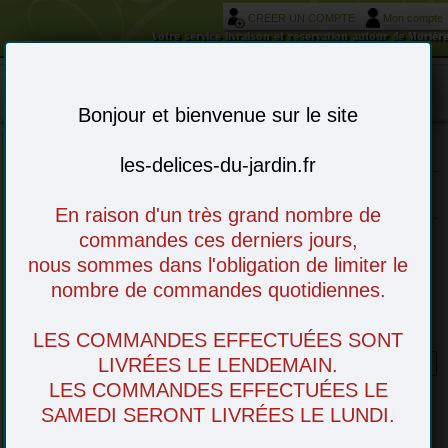
CREER UN COMPTE
Mon compte
Votre service livraison et réservation autour de Morièr
Mon panier : 0 article(s)
-
Bonjour et bienvenue sur le site
les-delices-du-jardin.fr
Choisissez vos articles en ligne - à venir
retirer en magasin ou livré chez vous
En raison d'un très grand nombre de
commandes ces derniers jours,
nous sommes dans l'obligation de limiter le
nombre de commandes quotidiennes.
LES COMMANDES EFFECTUÉES SONT
Myrtille
LIVRÉES LE LENDEMAIN.
LES COMMANDES EFFECTUÉES LE
SAMEDI SERONT LIVRÉES LE LUNDI.