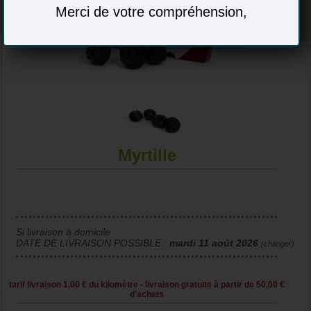
Merci de votre compréhension,
Myrtille
Si livraison à domicile
DATE DE LIVRAISON POSSIBLE :
mardi 11 août 2026
(changer)
tarif livraison 1,00 € du kilomètre - livraison gratuite à partir de 50,00 €
d'achats