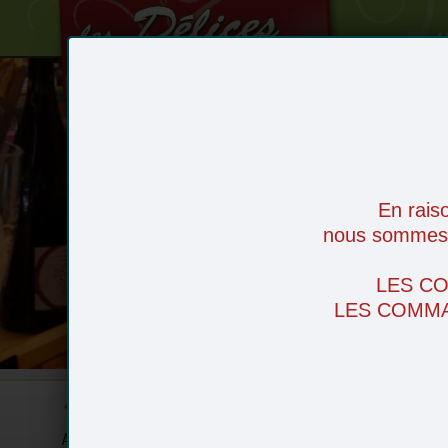
V
Le Magasin
Les recettes
Le service livraison
En rais
Nos actualités
nous sommes d
Nos producteurs
Zones de livraison
LES C
Contactez-nous
LES COMMA
Le produit du mois
Accueil
Noël
Fruits
Légumes
Fr