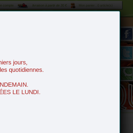
n compte
livraison à partir de 30 €
Mon panier : 0 article(s)
es
tarif livraison 1 € / kilomètre - livraison gratuite à partir de 50 €
ers jours,
es quotidiennes.
NDEMAIN.
ES LE LUNDI.
e
Boissons
Idées apéro
Fruits Secs
Espace Bio