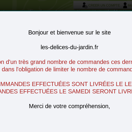
CREER UN COMPTE
Mo
otre service livraison et réservation autour de Morièr
Bonjour et bienvenue sur le site
les-delices-du-jardin.fr
on d'un très grand nombre de commandes ces derni
ans l'obligation de limiter le nombre de command
OMMANDES EFFECTUÉES SONT LIVRÉES LE LE
NDES EFFECTUÉES LE SAMEDI SERONT LIVRÉ
Merci de votre compréhension,
omages
Charcuterie
Produits frais
Conserves
Epiceri