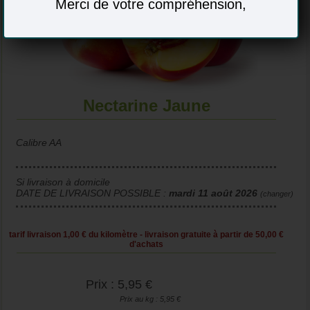
Merci de votre compréhension,
Nectarine Jaune
Calibre AA
Si livraison à domicile
DATE DE LIVRAISON POSSIBLE :
mardi 11 août 2026
(changer)
tarif livraison 1,00 € du kilomètre - livraison gratuite à partir de 50,00 €
d'achats
Prix : 5,95 €
Prix au kg : 5,95 €