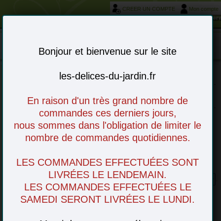
CREER UN COMPTE
Mon compte
Votre service livraison et réservation autour de Morièr
Mon panier : 0 article(s)
-
Bonjour et bienvenue sur le site
les-delices-du-jardin.fr
Choisissez vos articles en ligne - à venir
En raison d'un très grand nombre de
retirer en magasin ou livré chez vous
commandes ces derniers jours,
nous sommes dans l'obligation de limiter le
nombre de commandes quotidiennes.
LES COMMANDES EFFECTUÉES SONT
Nectarine Jaune
LIVRÉES LE LENDEMAIN.
LES COMMANDES EFFECTUÉES LE
SAMEDI SERONT LIVRÉES LE LUNDI.