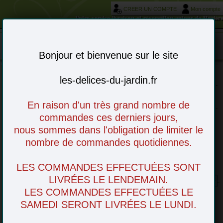
CREER UN COMPTE
Mon compte
Votre service livraison et réservation autour de Morièr
Mon panier : 0 article(s)
-
Bonjour et bienvenue sur le site
les-delices-du-jardin.fr
Choisissez vos articles en ligne - à venir
retirer en magasin ou livré chez vous
En raison d'un très grand nombre de
commandes ces derniers jours,
nous sommes dans l'obligation de limiter le
nombre de commandes quotidiennes.
LES COMMANDES EFFECTUÉES SONT
Haricots blanc à la graisse d'oie
LIVRÉES LE LENDEMAIN.
LES COMMANDES EFFECTUÉES LE
SAMEDI SERONT LIVRÉES LE LUNDI.