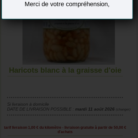
Merci de votre compréhension,
Haricots blanc à la graisse d'oie
Si livraison à domicile
DATE DE LIVRAISON POSSIBLE :
mardi 11 août 2026
(changer)
tarif livraison 1,00 € du kilomètre - livraison gratuite à partir de 50,00 €
d'achats