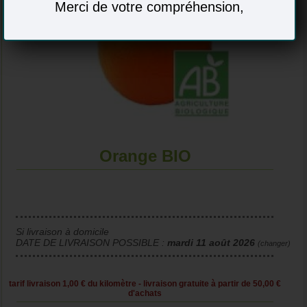
Merci de votre compréhension,
Orange BIO
Si livraison à domicile
DATE DE LIVRAISON POSSIBLE :
mardi 11 août 2026
(changer)
tarif livraison 1,00 € du kilomètre - livraison gratuite à partir de 50,00 €
d'achats