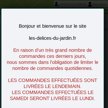
CREER UN COMPTE
Mon compte
Votre service livraison et réservation autour de Morièr
Mon panier : 0 article(s)
-
Bonjour et bienvenue sur le site
les-delices-du-jardin.fr
Choisissez vos articles en ligne - à venir
retirer en magasin ou livré chez vous
En raison d'un très grand nombre de
commandes ces derniers jours,
nous sommes dans l'obligation de limiter le
nombre de commandes quotidiennes.
LES COMMANDES EFFECTUÉES SONT
Orange BIO
LIVRÉES LE LENDEMAIN.
LES COMMANDES EFFECTUÉES LE
SAMEDI SERONT LIVRÉES LE LUNDI.