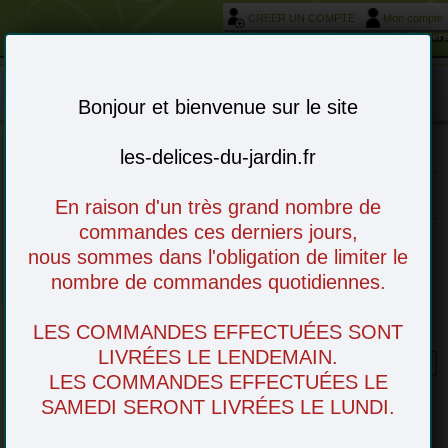
CREER UN COMPTE
Mon compte
Votre service livraison et réservation autour de Morièr
Mon panier : 0 article(s)
-
Bonjour et bienvenue sur le site
les-delices-du-jardin.fr
Choisissez vos articles en ligne - à venir
retirer en magasin ou livré chez vous
En raison d'un très grand nombre de
commandes ces derniers jours,
nous sommes dans l'obligation de limiter le
nombre de commandes quotidiennes.
LES COMMANDES EFFECTUÉES SONT
Datte Branche
LIVRÉES LE LENDEMAIN.
LES COMMANDES EFFECTUÉES LE
SAMEDI SERONT LIVRÉES LE LUNDI.