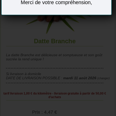
Merci de votre compréhension,
Datte Branche
La datte Branche est délicieuse et somptueuse et son goût
sucrée la rend unique !
Si livraison à domicile
DATE DE LIVRAISON POSSIBLE :
mardi 11 août 2026
(changer)
tarif livraison 1,00 € du kilomètre - livraison gratuite à partir de 50,00 €
d'achats
Prix : 4,47 €