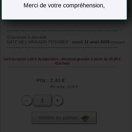
Pate Feuilletée (sans additif)
Merci de votre compréhension,
Si livraison à domicile
DATE DE LIVRAISON POSSIBLE :
mardi 11 août 2026
(changer)
tarif livraison 1,00 € du kilomètre - livraison gratuite à partir de 50,00 €
d'achats
Prix : 2,40 €
Prix au kg : 12,00 €
-
+
Mettre au panier