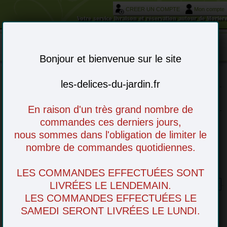
CREER UN COMPTE
Mon compte
Votre service livraison et réservation autour de Morièr
Mon panier : 0 article(s)
-
Bonjour et bienvenue sur le site
les-delices-du-jardin.fr
Choisissez vos articles en ligne - à venir
retirer en magasin ou livré chez vous
En raison d'un très grand nombre de
commandes ces derniers jours,
nous sommes dans l'obligation de limiter le
nombre de commandes quotidiennes.
LES COMMANDES EFFECTUÉES SONT
Pate Feuilletée (sans additif)
LIVRÉES LE LENDEMAIN.
LES COMMANDES EFFECTUÉES LE
SAMEDI SERONT LIVRÉES LE LUNDI.