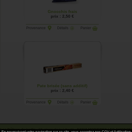
Gnocchis frais
prix : 2,50 €
Provenance
Détails
Panier
Pate brisée (sans additif)
prix : 2,40 €
Provenance
Détails
Panier
Les Délices du jardin
- 23, place de la Liberté -
84310 MORIERES LES AVIGNON