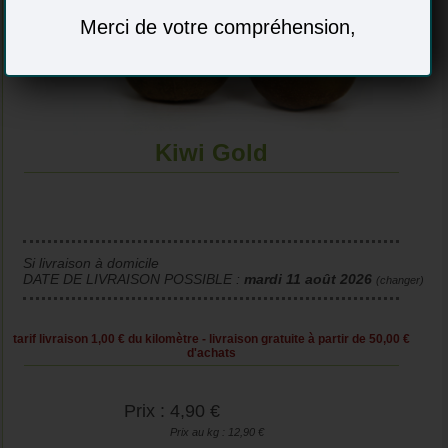
Merci de votre compréhension,
Kiwi Gold
Si livraison à domicile
DATE DE LIVRAISON POSSIBLE :
mardi 11 août 2026
(changer)
tarif livraison 1,00 € du kilomètre - livraison gratuite à partir de 50,00 €
d'achats
Prix : 4,90 €
Prix au kg : 12,90 €