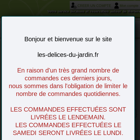
CREER UN COMPTE
Mon compte
Votre service livraison et réservation autour de Morièr
Mon panier : 0 article(s)
-
Bonjour et bienvenue sur le site
les-delices-du-jardin.fr
Choisissez vos articles en ligne - à venir
retirer en magasin ou livré chez vous
En raison d'un très grand nombre de
commandes ces derniers jours,
nous sommes dans l'obligation de limiter le
nombre de commandes quotidiennes.
LES COMMANDES EFFECTUÉES SONT
Kiwi Gold
LIVRÉES LE LENDEMAIN.
LES COMMANDES EFFECTUÉES LE
SAMEDI SERONT LIVRÉES LE LUNDI.