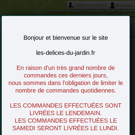
CREER UN COMPTE
Mon compte
Votre service livraison et réservation autour de Morièr
Mon panier : 0 article(s)
-
Bonjour et bienvenue sur le site
les-delices-du-jardin.fr
Choisissez vos articles en ligne - à venir
retirer en magasin ou livré chez vous
En raison d'un très grand nombre de
commandes ces derniers jours,
nous sommes dans l'obligation de limiter le
nombre de commandes quotidiennes.
Jambon cru d'Avignon
LES COMMANDES EFFECTUÉES SONT
LIVRÉES LE LENDEMAIN.
LES COMMANDES EFFECTUÉES LE
SAMEDI SERONT LIVRÉES LE LUNDI.