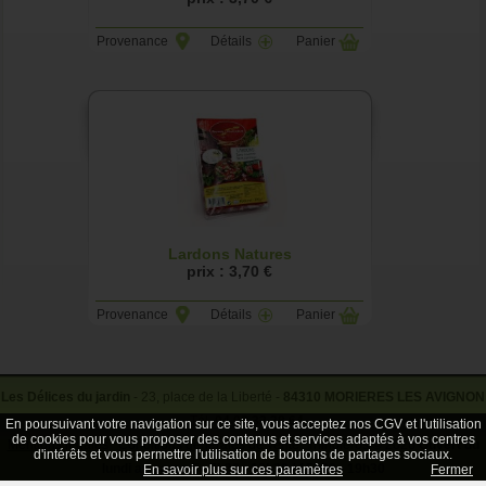
Provenance
Détails
Panier
Lardons Natures
prix : 3,70 €
Provenance
Détails
Panier
Les Délices du jardin
- 23, place de la Liberté -
84310 MORIERES LES AVIGNON
- Tél.
04 90 33 38 64
En poursuivant votre navigation sur ce site, vous acceptez nos CGV et l'utilisation
de cookies pour vous proposer des contenus et services adaptés à vos centres
Mentions légales
Conditions générales de vente
rhinoferos © 2026
Ouvert du
d'intérêts et vous permettre l'utilisation de boutons de partages sociaux.
lundi au samedi - 7h30 - 12h30 / 15h30 - 19h30
En savoir plus sur ces paramètres
Fermer