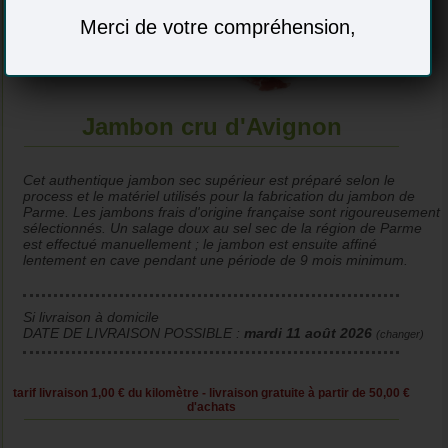
Merci de votre compréhension,
Jambon cru d'Avignon
Cet authentique jambon sec supérieur est préparé selon le
process et le matériel utilisés pour la fabrication du jambon de
Parme. Les jambons frais d'origine française sont rigoureusement
sélectionnés. Un salage doux au sel sec de la région de Parme
est effectué manuellement ; le jambon est ensuite affiné
lentement en cave pendant une période de 9 mois minimum.
Si livraison à domicile
DATE DE LIVRAISON POSSIBLE :
mardi 11 août 2026
(changer)
tarif livraison 1,00 € du kilomètre - livraison gratuite à partir de 50,00 €
d'achats