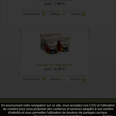
prix : 7,80 €
Provenance
Détails
Panier
Panier de Yoplait x4
prix : 2,20 €
Provenance
Détails
Panier
Les Délices du jardin
- 23, place de la Liberté -
84310 MORIERES LES AVIGNON
En poursuivant votre navigation sur ce site, vous acceptez nos CGV et l'utilisation
de cookies pour vous proposer des contenus et services adaptés à vos centres
- Tél.
04 90 33 38 64
d'intérêts et vous permettre l'utilisation de boutons de partages sociaux.
Mentions légales
Conditions générales de vente
rhinoferos © 2026
Ouvert du