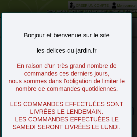
CREER UN COMPTE
Mon compte
Votre service livraison et réservation autour de Morièr
Mon panier : 0 article(s)
-
Bonjour et bienvenue sur le site
les-delices-du-jardin.fr
Choisissez vos articles en ligne - à venir
retirer en magasin ou livré chez vous
En raison d'un très grand nombre de
commandes ces derniers jours,
nous sommes dans l'obligation de limiter le
nombre de commandes quotidiennes.
LES COMMANDES EFFECTUÉES SONT
Yaourts confiture fraise x4
LIVRÉES LE LENDEMAIN.
LES COMMANDES EFFECTUÉES LE
SAMEDI SERONT LIVRÉES LE LUNDI.