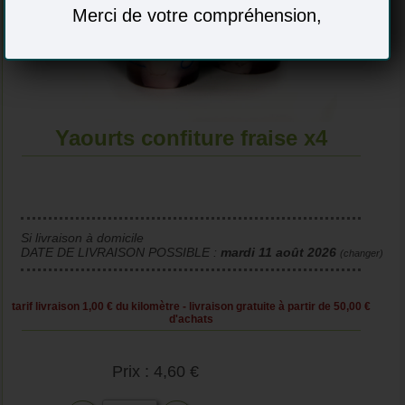
Merci de votre compréhension,
Yaourts confiture fraise x4
Si livraison à domicile
DATE DE LIVRAISON POSSIBLE :
mardi 11 août 2026
(changer)
tarif livraison 1,00 € du kilomètre - livraison gratuite à partir de 50,00 €
d'achats
Prix : 4,60 €