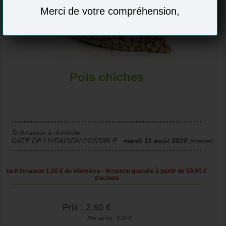
Merci de votre compréhension,
Pois chiches
Si livraison à domicile
DATE DE LIVRAISON POSSIBLE :
mardi 11 août 2026
(changer)
tarif livraison 1,00 € du kilomètre - livraison gratuite à partir de 50,00 €
d'achats
Prix : 2,60 €
Prix au kg : 5,20 €