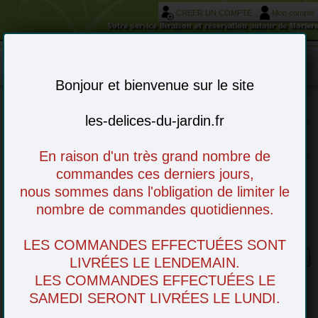
CREER UN COMPTE
Mon compte
Votre service livraison et réservation autour de Morièr
Mon panier : 0 article(s)
-
Bonjour et bienvenue sur le site
les-delices-du-jardin.fr
Choisissez vos articles en ligne - à venir
retirer en magasin ou livré chez vous
En raison d'un très grand nombre de
commandes ces derniers jours,
nous sommes dans l'obligation de limiter le
nombre de commandes quotidiennes.
LES COMMANDES EFFECTUÉES SONT
Pois chiches
LIVRÉES LE LENDEMAIN.
LES COMMANDES EFFECTUÉES LE
SAMEDI SERONT LIVRÉES LE LUNDI.