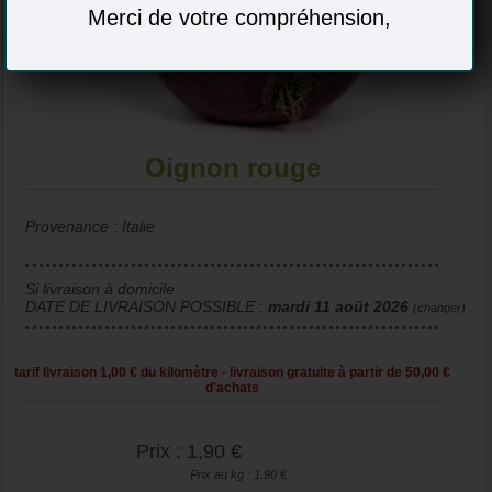
Merci de votre compréhension,
Oignon rouge
Provenance : Italie
Si livraison à domicile
DATE DE LIVRAISON POSSIBLE :
mardi 11 août 2026
(changer)
tarif livraison 1,00 € du kilomètre - livraison gratuite à partir de 50,00 €
d'achats
Prix : 1,90 €
Prix au kg : 1,90 €