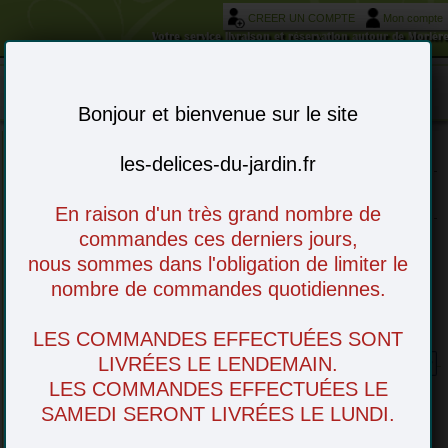
CREER UN COMPTE
Mon compte
Votre service livraison et réservation autour de Morièr
Mon panier : 0 article(s)
-
Bonjour et bienvenue sur le site
les-delices-du-jardin.fr
Choisissez vos articles en ligne - à venir
retirer en magasin ou livré chez vous
En raison d'un très grand nombre de
commandes ces derniers jours,
nous sommes dans l'obligation de limiter le
nombre de commandes quotidiennes.
LES COMMANDES EFFECTUÉES SONT
Oignon rouge
LIVRÉES LE LENDEMAIN.
LES COMMANDES EFFECTUÉES LE
SAMEDI SERONT LIVRÉES LE LUNDI.