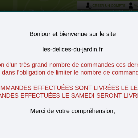
CREER UN COMPTE
Mo
otre service livraison et réservation autour de Morièr
Bonjour et bienvenue sur le site
les-delices-du-jardin.fr
on d'un très grand nombre de commandes ces derni
ans l'obligation de limiter le nombre de command
OMMANDES EFFECTUÉES SONT LIVRÉES LE LE
NDES EFFECTUÉES LE SAMEDI SERONT LIVRÉ
Merci de votre compréhension,
omages
Charcuterie
Produits frais
Conserves
Epiceri