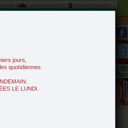
n compte
livraison à partir de 30 €
Mon panier : 0 article(s)
es
tarif livraison 1 € / kilomètre - livraison gratuite à partir de 50 €
ers jours,
es quotidiennes.
NDEMAIN.
ES LE LUNDI.
e
Boissons
Idées apéro
Fruits Secs
Espace Bio