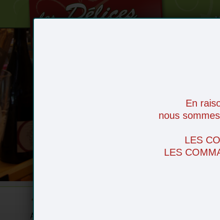
V
Le Magasin
Les recettes
Le service livraison
En rais
Nos actualités
nous sommes d
Nos producteurs
Zones de livraison
LES C
Contactez-nous
LES COMMA
Le produit du mois
Accueil
Noël
Fruits
Légumes
Fr