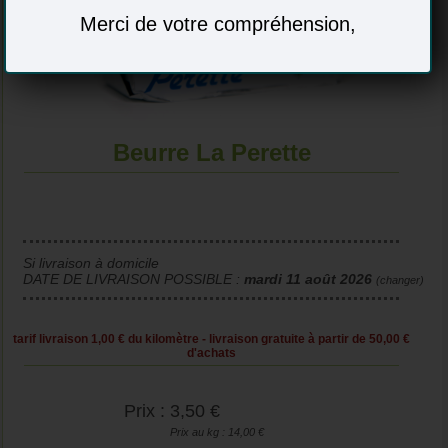
Merci de votre compréhension,
Beurre La Perette
Si livraison à domicile
DATE DE LIVRAISON POSSIBLE :
mardi 11 août 2026
(changer)
tarif livraison 1,00 € du kilomètre - livraison gratuite à partir de 50,00 €
d'achats
Prix : 3,50 €
Prix au kg : 14,00 €