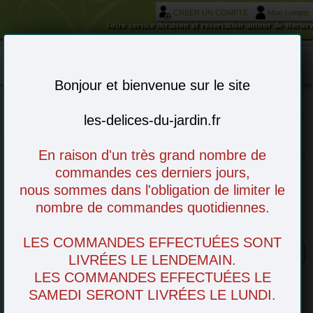
CREER UN COMPTE
Mon compte
Votre service livraison et réservation autour de Morièr
Mon panier : 0 article(s)
-
Bonjour et bienvenue sur le site
les-delices-du-jardin.fr
Choisissez vos articles en ligne - à venir
retirer en magasin ou livré chez vous
En raison d'un très grand nombre de
commandes ces derniers jours,
nous sommes dans l'obligation de limiter le
nombre de commandes quotidiennes.
LES COMMANDES EFFECTUÉES SONT
Beurre La Perette
LIVRÉES LE LENDEMAIN.
LES COMMANDES EFFECTUÉES LE
SAMEDI SERONT LIVRÉES LE LUNDI.