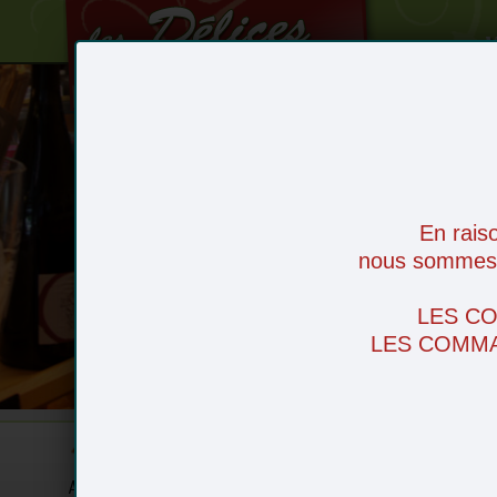
V
Le Magasin
Les recettes
Le service livraison
En rais
Nos actualités
nous sommes d
Nos producteurs
Zones de livraison
LES C
Contactez-nous
LES COMMA
Le produit du mois
Accueil
Noël
Fruits
Légumes
Fr