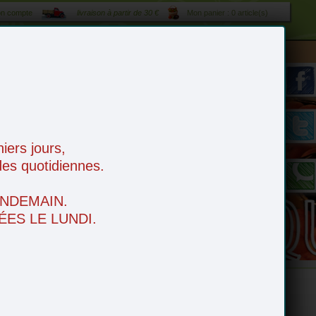
n compte
livraison à partir de 30 €
Mon panier : 0 article(s)
es
tarif livraison 1 € / kilomètre - livraison gratuite à partir de 50 €
ers jours,
es quotidiennes.
NDEMAIN.
ES LE LUNDI.
e
Boissons
Idées apéro
Fruits Secs
Espace Bio