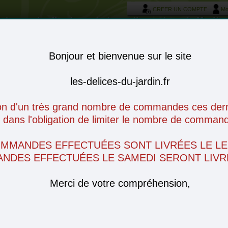
CREER UN COMPTE
Mo
otre service livraison et réservation autour de Morièr
Bonjour et bienvenue sur le site
les-delices-du-jardin.fr
on d'un très grand nombre de commandes ces derni
ans l'obligation de limiter le nombre de command
OMMANDES EFFECTUÉES SONT LIVRÉES LE LE
NDES EFFECTUÉES LE SAMEDI SERONT LIVRÉ
Merci de votre compréhension,
omages
Charcuterie
Produits frais
Conserves
Epiceri