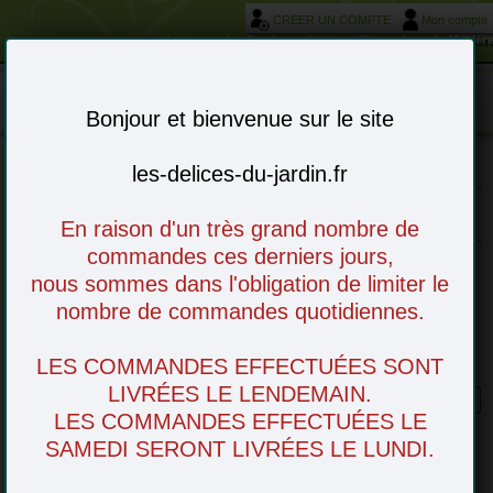
CREER UN COMPTE
Mon compte
Votre service livraison et réservation autour de Morièr
Mon panier : 0 article(s)
-
Bonjour et bienvenue sur le site
les-delices-du-jardin.fr
Choisissez vos articles en ligne - à venir
retirer en magasin ou livré chez vous
En raison d'un très grand nombre de
commandes ces derniers jours,
nous sommes dans l'obligation de limiter le
nombre de commandes quotidiennes.
LES COMMANDES EFFECTUÉES SONT
Salade Feuille de chene
LIVRÉES LE LENDEMAIN.
LES COMMANDES EFFECTUÉES LE
SAMEDI SERONT LIVRÉES LE LUNDI.