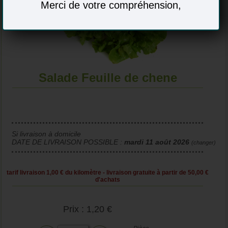
Merci de votre compréhension,
Salade Feuille de chene
Si livraison à domicile
DATE DE LIVRAISON POSSIBLE :
mardi 11 août 2026
(changer)
tarif livraison 1,00 € du kilomètre - livraison gratuite à partir de 50,00 €
d'achats
Prix : 1,20 €